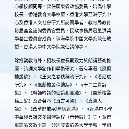
心學校顧問等。曾任廣東省政協委員、培僑中學
校長、香港教育大學校董、香港大學亞洲研究中
心及香港人文社會研究所訪問學者、教育局教育
發展基金諮詢委員會委員、民政事務局葛量洪獎
學基金委員會成員、珠海學院中國文學系兼任教
授、香港大學中文學院兼任講師等。
除推動教育外，招校長並長期致力於朗誦藝術推
廣、詩詞文學創作和學術研究，著有專著《風蔚
樓叢稿》、《王夫之春秋稗疏研究》、《潘尼賦
研究》、《風蔚樓叢稿續編》、《十二生肖詩
集》、《粵語吟誦的理論和實踐》、《風蔚樓叢
稿三編》及合著本《直言可資》、《直資人
語》、《改革開放40年與香港》、《香港中小學
中華經典詩文多媒體課程（音頻編）》等，並撰
單篇論文數十篇，分別發表於各大學學報、學術